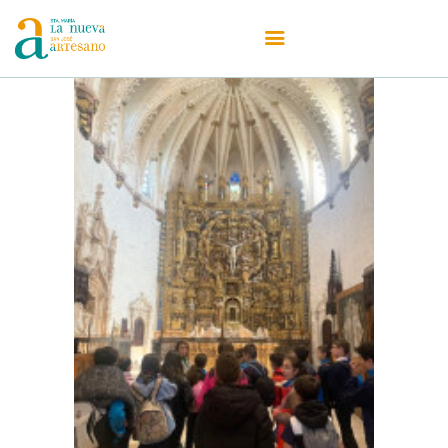
Centro
Oferta Educativa
Admisiones
Secretaría
Actualidad
Erasmus