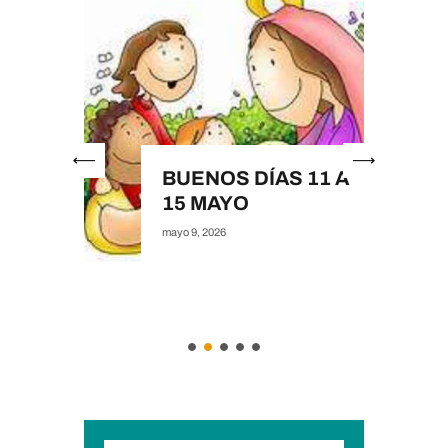
24 A
E
BUENOS DÍAS 11 A
15 MAYO
mayo 9, 2026