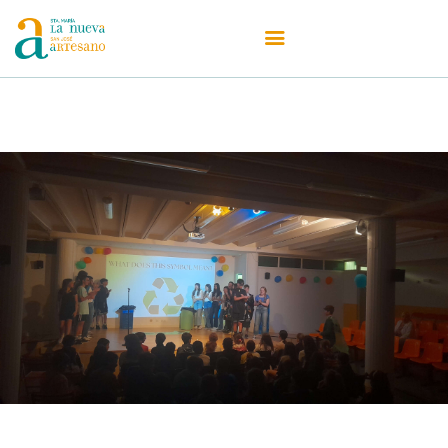
Centro
Oferta Educativa
Admisiones
Secretaría
Actualidad
Erasmus