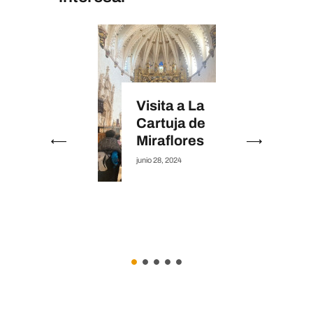
Visita a La
Cartuja de
Miraflores
junio 28, 2024
22 A
RE