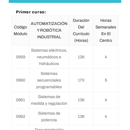
Primer curso:
Duración
Horas
AUTOMATIZACIÓN
Código
Del
Semanales
Y ROBÓTICA
Módulo
Currículo
En El
INDUSTRIAL
(horas)
Centro
Sistemas eléctricos,
0959
neumáticos e
136
4
hidráulicos
Sistemas
0960
secuenciales
170
5
programables
Sistemas de
0961
136
4
medida y regulación
Sistemas de
0962
136
4
potencia
Documentación