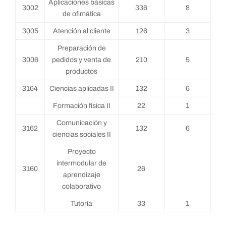
Aplicaciones básicas
3002
336
8
de ofimática
3005
Atención al cliente
126
3
Preparación de
3006
pedidos y venta de
210
5
productos
3164
Ciencias aplicadas II
132
6
Formación física II
22
1
Comunicación y
3162
132
6
ciencias sociales II
Proyecto
intermodular de
3160
26
aprendizaje
colaborativo
Tutoría
33
1