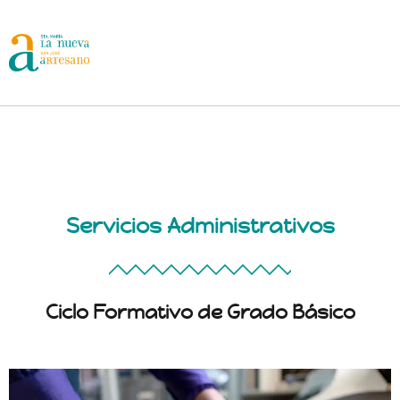
Home
About
Servicios Administrativos
Schedule
Pages
Ciclo Formativo de Grado Básico
News
Speakers