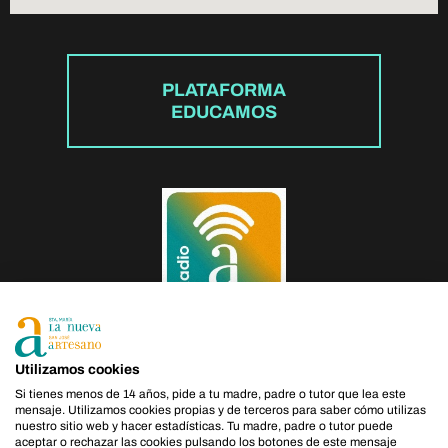
PLATAFORMA
EDUCAMOS
Utilizamos cookies
Si tienes menos de 14 años, pide a tu madre, padre o tutor que lea este
mensaje. Utilizamos cookies propias y de terceros para saber cómo utilizas
Política de Privacidad
|
Política de Cookies
|
Aviso Legal
nuestro sitio web y hacer estadísticas. Tu madre, padre o tutor puede
aceptar o rechazar las cookies pulsando los botones de este mensaje