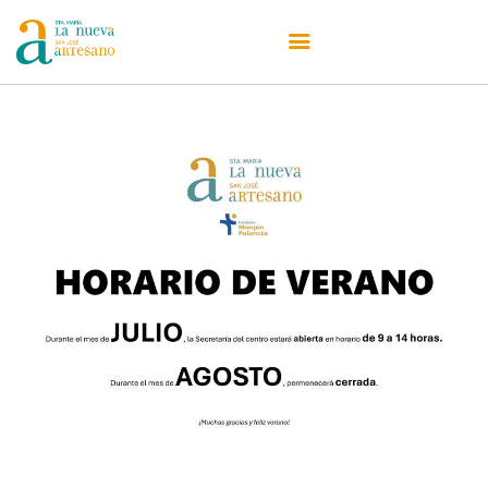
Centro
Oferta Educativa
Admisiones
Secretaría
Actualidad
Erasmus