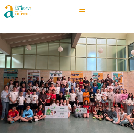
Centro
Oferta Educativa
Admisiones
Secretaría
Actualidad
Erasmus