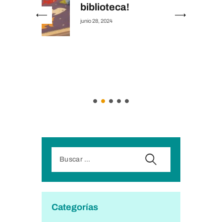
biblioteca!
junio 28, 2024
de
 Y
Categorías