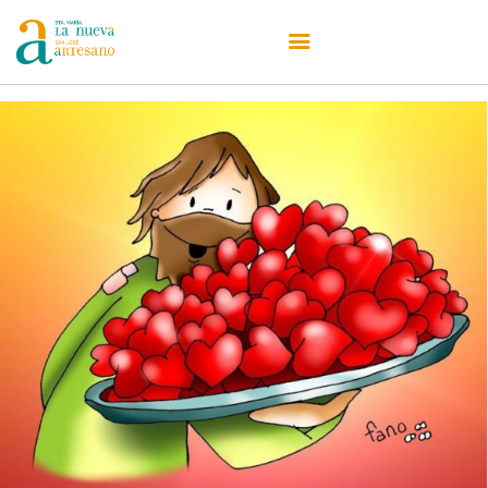
Centro
Oferta Educativa
Admisiones
Secretaría
Actualidad
Erasmus