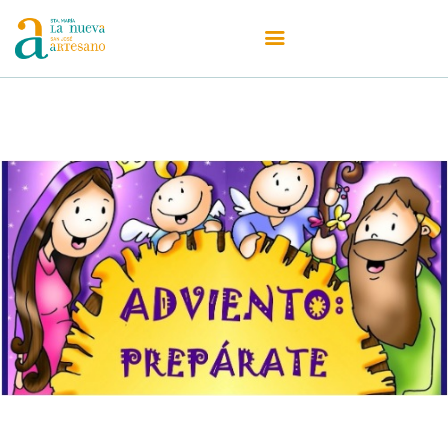
Centro
Oferta Educativa
Admisiones
Secretaría
Actualidad
Erasmus