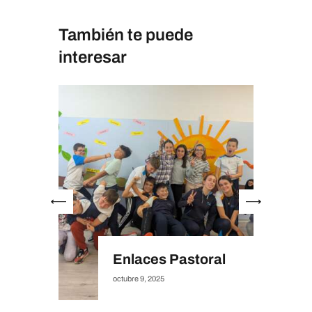
También te puede
interesar
E
-2025
Enlaces Pastoral
octubre 9, 2025